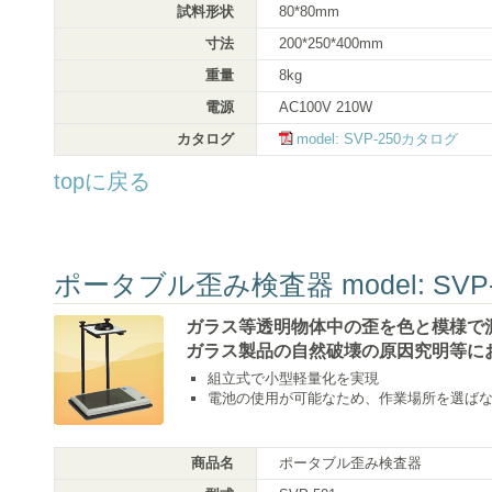
試料形状
80*80mm
寸法
200*250*400mm
重量
8kg
電源
AC100V 210W
カタログ
model: SVP-250カタログ
topに戻る
ポータブル歪み検査器 model: SVP-
ガラス等透明物体中の歪を色と模様で
ガラス製品の自然破壊の原因究明等に
組立式で小型軽量化を実現
電池の使用が可能なため、作業場所を選ば
商品名
ポータブル歪み検査器