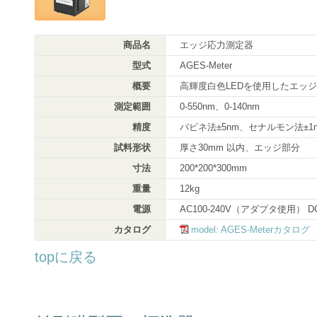
商品名
エッジ応力測定器
型式
AGES-Meter
概要
高輝度白色LEDを使用したエッ
測定範囲
0-550nm、0-140nm
精度
バビネ法±5nm、セナルモン法±1
試料形状
厚さ30mm 以内、エッジ部分
寸法
200*200*300mm
重量
12kg
電源
AC100-240V（アダプタ使用） D
カタログ
model: AGES-Meterカタログ
topに戻る