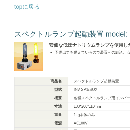
topに戻る
スペクトルランプ起動装置 model: IN
安価な低圧ナトリウムランプを使用し
予備出力を備えているので装置への組込、
商品名
スペクトルランプ起動装置
型式
INV-SP1/SOX
概要
各種スペクトルランプ用インバ
寸法
100*200*110mm
重量
1kg本体のみ
電源
AC100V