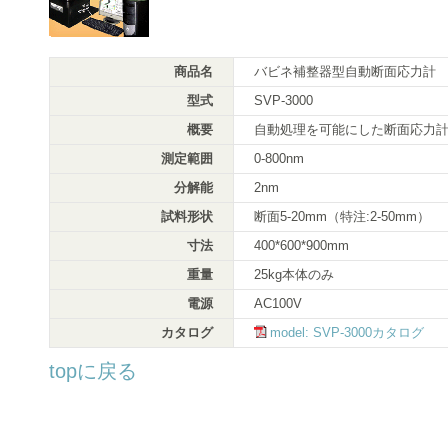
商品名
バビネ補整器型自動断面応力計
型式
SVP-3000
概要
自動処理を可能にした断面応力
測定範囲
0-800nm
分解能
2nm
試料形状
断面5-20mm（特注:2-50mm）
寸法
400*600*900mm
重量
25kg本体のみ
電源
AC100V
カタログ
model: SVP-3000カタログ
topに戻る