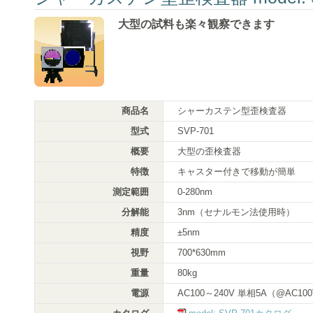
大型の試料も楽々観察できます
商品名
シャーカステン型歪検査器
型式
SVP-701
概要
大型の歪検査器
特徴
キャスター付きで移動が簡単
測定範囲
0-280nm
分解能
3nm（セナルモン法使用時）
精度
±5nm
視野
700*630mm
重量
80kg
電源
AC100～240V 単相5A（@AC100