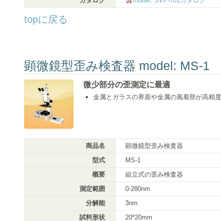
カタログ
model: SVP-701カタログ
topに戻る
顕微鏡型歪み検査器 model: MS-1
微少部分の歪測定に最適
金属とガラスの界面や金属の風着部が高精
商品名
顕微鏡型歪み検査器
型式
MS-1
概要
組立式の歪み検査器
測定範囲
0-280nm
分解能
3nm
試料形状
20*20mm