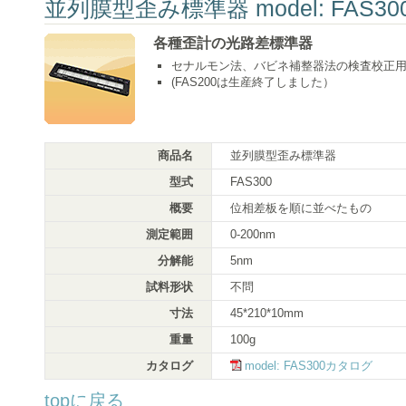
並列膜型歪み標準器 model: FAS30
各種歪計の光路差標準器
セナルモン法、バビネ補整器法の検査校正
(FAS200は生産終了しました）
商品名
並列膜型歪み標準器
型式
FAS300
概要
位相差板を順に並べたもの
測定範囲
0-200nm
分解能
5nm
試料形状
不問
寸法
45*210*10mm
重量
100g
カタログ
model: FAS300カタログ
topに戻る