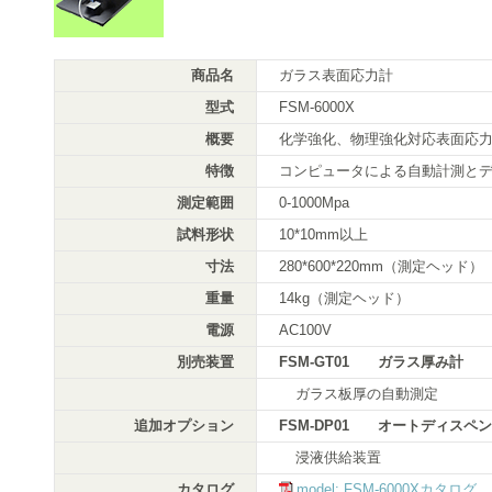
商品名
ガラス表面応力計
型式
FSM-6000X
概要
化学強化、物理強化対応表面応
特徴
コンピュータによる自動計測と
測定範囲
0-1000Mpa
試料形状
10*10mm以上
寸法
280*600*220mm（測定ヘッド）
重量
14kg（測定ヘッド）
電源
AC100V
別売装置
FSM-GT01 ガラス厚み計
ガラス板厚の自動測定
追加オプション
FSM-DP01 オートディスペ
浸液供給装置
カタログ
model: FSM-6000Xカタログ