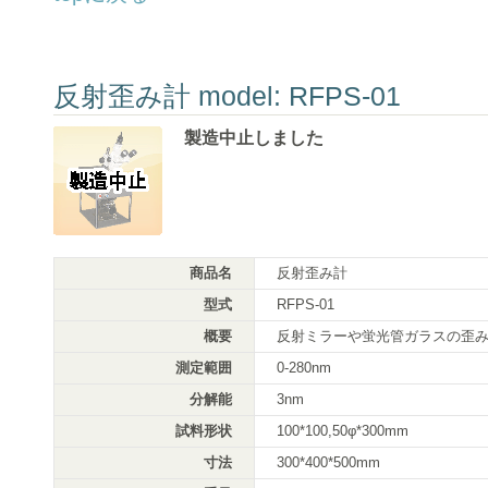
反射歪み計 model: RFPS-01
製造中止しました
商品名
反射歪み計
型式
RFPS-01
概要
反射ミラーや蛍光管ガラスの歪
測定範囲
0-280nm
分解能
3nm
試料形状
100*100,50φ*300mm
寸法
300*400*500mm