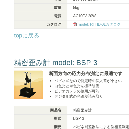
重量
5kg
電源
AC100V 20W
カタログ
model: RHHD-01カタログ
topに戻る
精密歪み計 model: BSP-3
断面方向の応力分布測定に最適です
バビネ式なので測定時の個人差が小さい
白色光と単色光を標準装備
ビデオカメラの使用が可能
デジタル式の光路差読み取り
商品名
精密歪み計
型式
BSP-3
概要
バビネ補整器法による位相差測