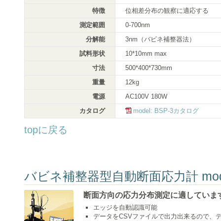
特徴
位相差分布の観察に適応する
測定範囲
0-700nm
分解能
3nm（バビネ補整器法）
試料形状
10*10mm max
寸法
500*400*730mm
重量
12kg
電源
AC100V 180W
カタログ
model: BSP-3カタログ
topに戻る
バビネ補整器型自動断面応力計 model:
断面方向の応力分布測定に適していま
エッジを自動認識可能
データをCSVファイルで出力出来るので、