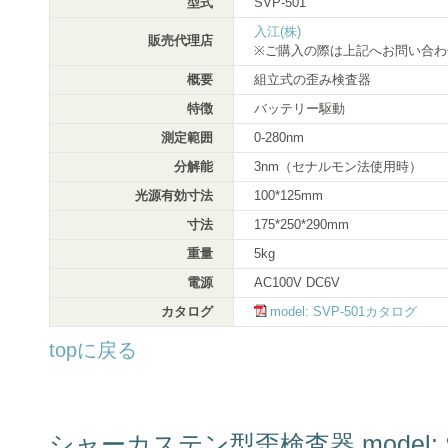
型式
SVP-501
入江(株)
販売代理店
※ご購入の際は上記へお問い合わ
概要
組立式の歪み検査器
特徴
バッテリー駆動
測定範囲
0-280nm
分解能
3nm（セナルモン法使用時）
光源有効寸法
100*125mm
寸法
175*250*290mm
重量
5kg
電源
AC100V DC6V
カタログ
model: SVP-501カタログ
topに戻る
シャーカステン型歪検査器 model: S