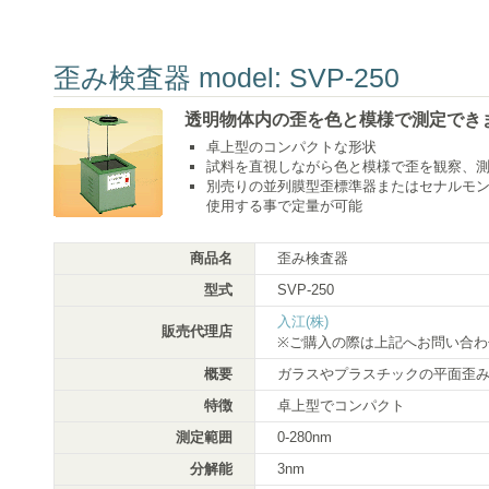
歪み検査器 model: SVP-250
透明物体内の歪を色と模様で測定でき
卓上型のコンパクトな形状
試料を直視しながら色と模様で歪を観察、
別売りの並列膜型歪標準器またはセナルモ
使用する事で定量が可能
商品名
歪み検査器
型式
SVP-250
入江(株)
販売代理店
※ご購入の際は上記へお問い合わ
概要
ガラスやプラスチックの平面歪
特徴
卓上型でコンパクト
測定範囲
0-280nm
分解能
3nm