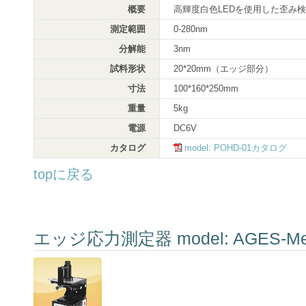
概要
高輝度白色LEDを使用した歪み
測定範囲
0-280nm
分解能
3nm
試料形状
20*20mm（エッジ部分）
寸法
100*160*250mm
重量
5kg
電源
DC6V
カタログ
model: POHD-01カタログ
topに戻る
エッジ応力測定器 model: AGES-Me