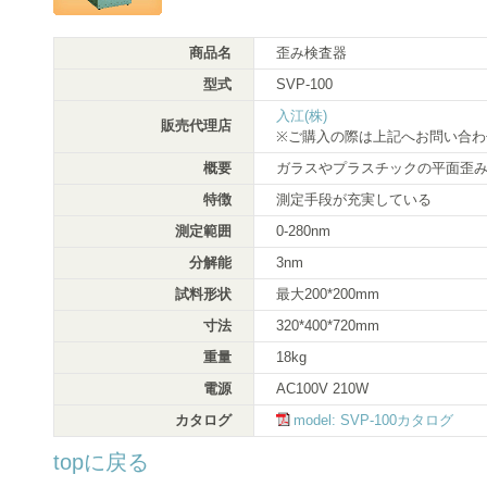
商品名
歪み検査器
型式
SVP-100
入江(株)
販売代理店
※ご購入の際は上記へお問い合わ
概要
ガラスやプラスチックの平面歪
特徴
測定手段が充実している
測定範囲
0-280nm
分解能
3nm
試料形状
最大200*200mm
寸法
320*400*720mm
重量
18kg
電源
AC100V 210W
カタログ
model: SVP-100カタログ
topに戻る