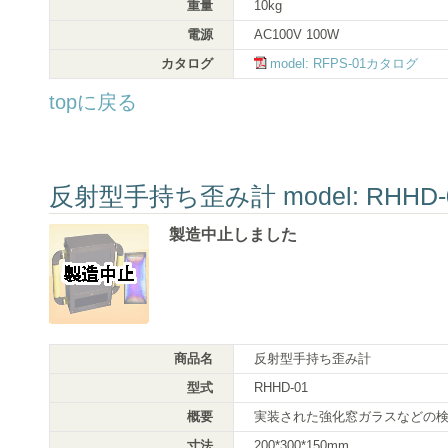
重量
10kg
電源
AC100V 100W
カタログ
model: RFPS-01カタログ
topに戻る
反射型手持ち歪み計 model: RHHD-
製造中止しました
商品名
反射型手持ち歪み計
型式
RHHD-01
概要
実装された強化窓ガラスなどの
寸法
200*300*150mm