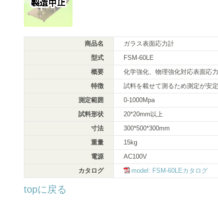
商品名
ガラス表面応力計
型式
FSM-60LE
概要
化学強化、物理強化対応表面応
特徴
試料を載せて測るため測定が安
測定範囲
0-1000Mpa
試料形状
20*20mm以上
寸法
300*500*300mm
重量
15kg
電源
AC100V
カタログ
model: FSM-60LEカタログ
topに戻る