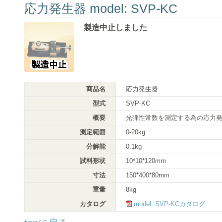
応力発生器 model: SVP-KC
製造中止しました
商品名
応力発生器
型式
SVP-KC
概要
光弾性常数を測定する為の応力
測定範囲
0-20kg
分解能
0.1kg
試料形状
10*10*120mm
寸法
150*400*80mm
重量
8kg
カタログ
model: SVP-KCカタログ